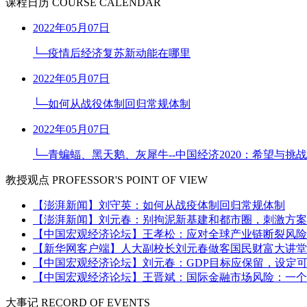
课程日历
COURSE CALENDAR
2022年05月07日
└─疫情后经济复苏新动能在哪里
2022年05月07日
└─如何从战役体制回归常规体制
2022年05月07日
└─青蝙蝠、黑天鹅、灰犀牛--中国经济2020：希望与挑战
教授观点
PROFESSOR'S POINT OF VIEW
【澎湃新闻】刘守英：如何从战疫体制回归常规体制
【澎湃新闻】刘元春：别拘泥新基建和都市圈，刺激方案
【中国宏观经济论坛】王孝松：应对全球产业链断裂风险
【新华网客户端】人大副校长刘元春做客国民财富大讲堂
【中国宏观经济论坛】刘元春：GDP目标应保留，设定
【中国宏观经济论坛】王晋斌：国际金融市场风险：一个
大事记
RECORD OF EVENTS