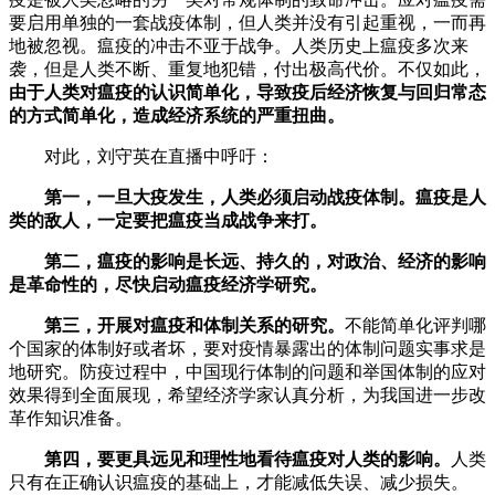
要启用单独的一套战疫体制，但人类并没有引起重视，一而再
地被忽视。瘟疫的冲击不亚于战争。人类历史上瘟疫多次来
袭，但是人类不断、重复地犯错，付出极高代价。不仅如此，
由于人类对瘟疫的认识简单化，导致疫后经济恢复与回归常态
的方式简单化，造成经济系统的严重扭曲。
对此，刘守英在直播中呼吁：
第一，一旦大疫发生，人类必须启动战疫体制。瘟疫是人
类的敌人，一定要把瘟疫当成战争来打。
第二，瘟疫的影响是长远、持久的，对政治、经济的影响
是革命性的，尽快启动瘟疫经济学研究。
第三，开展对瘟疫和体制关系的研究。
不能简单化评判哪
个国家的体制好或者坏，要对疫情暴露出的体制问题实事求是
地研究。防疫过程中，中国现行体制的问题和举国体制的应对
效果得到全面展现，希望经济学家认真分析，为我国进一步改
革作知识准备。
第四，要更具远见和理性地看待瘟疫对人类的影响。
人类
只有在正确认识瘟疫的基础上，才能减低失误、减少损失。