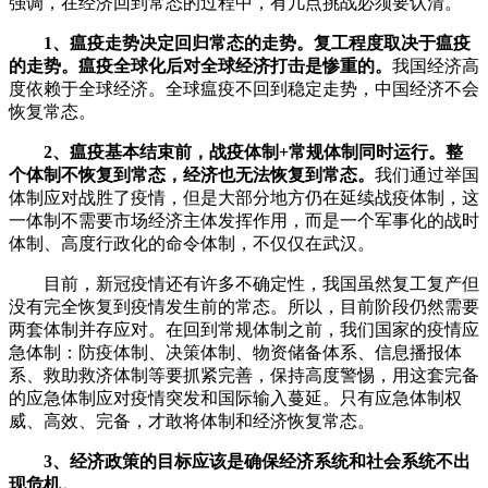
强调，在经济回到常态的过程中，有几点挑战必须要认清。
1、瘟疫走势决定回归常态的走势。复工程度取决于瘟疫
的走势。瘟疫全球化后对全球经济打击是惨重的。
我国经济高
度依赖于全球经济。全球瘟疫不回到稳定走势，中国经济不会
恢复常态。
2、瘟疫基本结束前，战疫体制+常规体制同时运行。整
个体制不恢复到常态，经济也无法恢复到常态。
我们通过举国
体制应对战胜了疫情，但是大部分地方仍在延续战疫体制，这
一体制不需要市场经济主体发挥作用，而是一个军事化的战时
体制、高度行政化的命令体制，不仅仅在武汉。
目前，新冠疫情还有许多不确定性，我国虽然复工复产但
没有完全恢复到疫情发生前的常态。所以，目前阶段仍然需要
两套体制并存应对。在回到常规体制之前，我们国家的疫情应
急体制：防疫体制、决策体制、物资储备体系、信息播报体
系、救助救济体制等要抓紧完善，保持高度警惕，用这套完备
的应急体制应对疫情突发和国际输入蔓延。只有应急体制权
威、高效、完备，才敢将体制和经济恢复常态。
3、经济政策的目标应该是确保经济系统和社会系统不出
现危机。