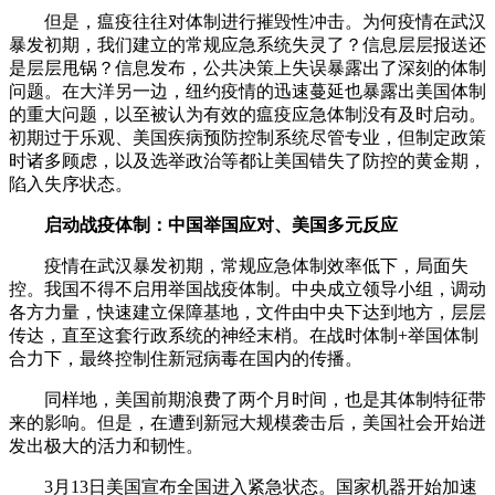
但是，瘟疫往往对体制进行摧毁性冲击。为何疫情在武汉
暴发初期，我们建立的常规应急系统失灵了？信息层层报送还
是层层甩锅？信息发布，公共决策上失误暴露出了深刻的体制
问题。在大洋另一边，纽约疫情的迅速蔓延也暴露出美国体制
的重大问题，以至被认为有效的瘟疫应急体制没有及时启动。
初期过于乐观、美国疾病预防控制系统尽管专业，但制定政策
时诸多顾虑，以及选举政治等都让美国错失了防控的黄金期，
陷入失序状态。
启动战疫体制：中国举国应对、美国多元反应
疫情在武汉暴发初期，常规应急体制效率低下，局面失
控。我国不得不启用举国战疫体制。中央成立领导小组，调动
各方力量，快速建立保障基地，文件由中央下达到地方，层层
传达，直至这套行政系统的神经末梢。在战时体制+举国体制
合力下，最终控制住新冠病毒在国内的传播。
同样地，美国前期浪费了两个月时间，也是其体制特征带
来的影响。但是，在遭到新冠大规模袭击后，美国社会开始迸
发出极大的活力和韧性。
3月13日美国宣布全国进入紧急状态。国家机器开始加速