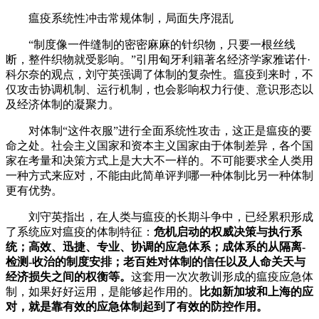
瘟疫系统性冲击常规体制，局面失序混乱
“制度像一件缝制的密密麻麻的针织物，只要一根丝线
断，整件织物就受影响。”引用匈牙利籍著名经济学家雅诺什·
科尔奈的观点，刘守英强调了体制的复杂性。瘟疫到来时，不
仅攻击协调机制、运行机制，也会影响权力行使、意识形态以
及经济体制的凝聚力。
对体制“这件衣服”进行全面系统性攻击，这正是瘟疫的要
命之处。社会主义国家和资本主义国家由于体制差异，各个国
家在考量和决策方式上是大大不一样的。不可能要求全人类用
一种方式来应对，不能由此简单评判哪一种体制比另一种体制
更有优势。
刘守英指出，在人类与瘟疫的长期斗争中，已经累积形成
了系统应对瘟疫的体制特征：
危机启动的权威决策与执行系
统；高效、迅捷、专业、协调的应急体系；成体系的从隔离-
检测-收治的制度安排；老百姓对体制的信任以及人命关天与
经济损失之间的权衡等。
这套用一次次教训形成的瘟疫应急体
制，如果好好运用，是能够起作用的。
比如新加坡和上海的应
对，就是靠有效的应急体制起到了有效的防控作用。