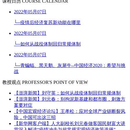
课程日历
COURSE CALENDAR
2022年05月07日
└─疫情后经济复苏新动能在哪里
2022年05月07日
└─如何从战役体制回归常规体制
2022年05月07日
└─青蝙蝠、黑天鹅、灰犀牛--中国经济2020：希望与挑
战
教授观点
PROFESSOR'S POINT OF VIEW
【澎湃新闻】刘守英：如何从战疫体制回归常规体制
【澎湃新闻】刘元春：别拘泥新基建和都市圈，刺激方
案要对症
【中国宏观经济论坛】王孝松：应对全球产业链断裂风
险，中国可出这三招
【新华网客户端】人大副校长刘元春做客国民财富大讲
堂深入解读“疫情冲击与超常规宏观经济政策选择”