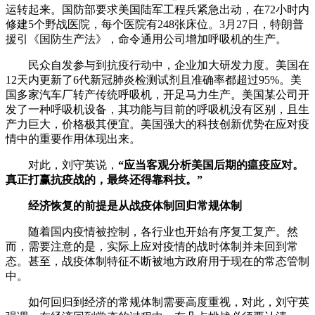
运转起来。国防部要求美国陆军工程兵紧急出动，在72小时内
修建5个野战医院，每个医院有248张床位。3月27日，特朗普
援引《国防生产法》，命令通用公司增加呼吸机的生产。
民众自发参与到抗疫行动中，企业加大研发力度。美国在
12天内更新了6代新冠肺炎检测试剂且准确率都超过95%。美
国多家汽车厂转产传统呼吸机，开足马力生产。美国某公司开
发了一种呼吸机设备，其功能与目前的呼吸机没有区别，且生
产力巨大，价格极其便宜。美国强大的科技创新优势在应对疫
情中的重要作用体现出来。
对此，刘守英说，
“应当客观分析美国后期的瘟疫应对。
真正打赢抗疫战的，最终还得靠科技。”
经济恢复的前提是从战疫体制回归常规体制
随着国内疫情被控制，各行业也开始有序复工复产。然
而，需要注意的是，实际上应对疫情的战时体制并未回到常
态。甚至，战疫体制特征不断被地方政府用于现在的常态管制
中。
如何回归到经济的常规体制需要高度重视，对此，刘守英