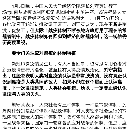
4月5日晚，中国人民大学经济学院院长刘守英进行了一
场“如何从战疫体制回归常规体制”的主题讲座。该课程是人大
经济学院“疫后经济恢复策”公益课系列之一。3月下旬开始，
各地政府开始渐进推动复工复产。刘守英认为，现在不断讲刺
激，促复工，
但实际上战疫体制不断被地方政府用于现在的常
规管制中。战疫体制如何回归到经济的常规体制，这一转轨需
要高度重视。
要专门关注应对瘟疫的体制特征
新冠肺炎疫情发生后，有人不当回事，也有别有用心者对
新冠疫情进行污名化，甚至也有人将疫情政治化。
刘守英指
出，这些都表明人类对瘟疫的认识是非常肤浅的。没有真正认
识到瘟疫是人类共同的敌人。如果不能在这个层面上认识瘟
疫，下一次瘟疫到来，人类还会犯错。所以，一定要正确认识
瘟疫与人类的关系。
刘守英表示，人类社会有三种体制：一种是常规体制，另
外两种分别是战时体制和战疫体制。对人类经济社会运行的常
规体制冲击最大的两种体制中，战时体制大家都认同和了解。
一旦战争来临，国家有一套常备的应对战争的体制。但是，瘟
疫是被人类忽略的另一类对常规体制的致命冲击。应对瘟疫需