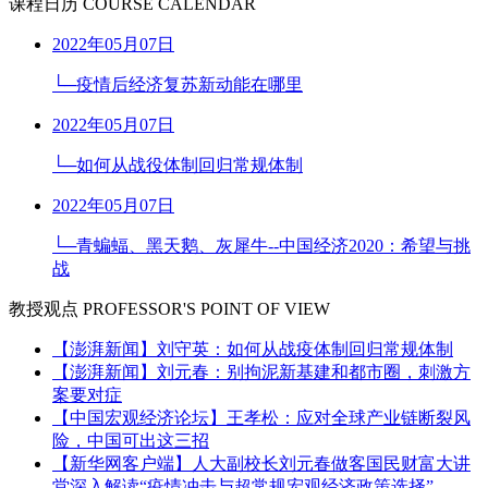
课程日历
COURSE CALENDAR
2022年05月07日
└─疫情后经济复苏新动能在哪里
2022年05月07日
└─如何从战役体制回归常规体制
2022年05月07日
└─青蝙蝠、黑天鹅、灰犀牛--中国经济2020：希望与挑
战
教授观点
PROFESSOR'S POINT OF VIEW
【澎湃新闻】刘守英：如何从战疫体制回归常规体制
【澎湃新闻】刘元春：别拘泥新基建和都市圈，刺激方
案要对症
【中国宏观经济论坛】王孝松：应对全球产业链断裂风
险，中国可出这三招
【新华网客户端】人大副校长刘元春做客国民财富大讲
堂深入解读“疫情冲击与超常规宏观经济政策选择”